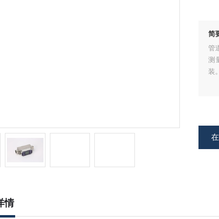
简
管
测
装
详情