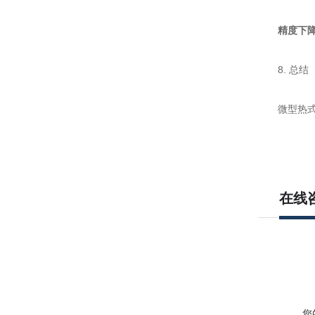
精度下
8. 总结
微型热式气
在线
您