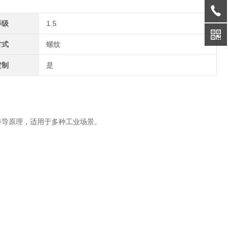
等级
1.5
方式
螺纹
定制
是
导原理，适用于多种工业场景。
：