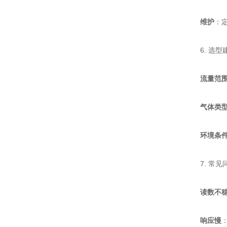
维护
：
6. 选型
流量范
气体类
环境条
7. 常见
读数不
响应慢