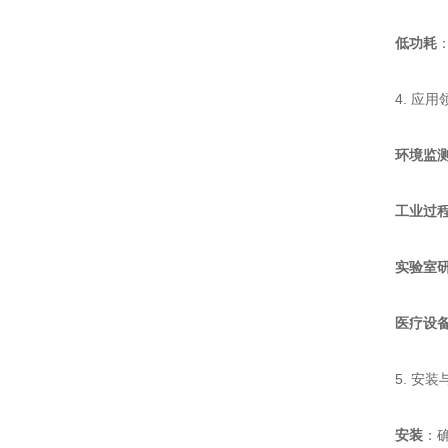
低功耗
4. 应用
环境监
工业过
实验室
医疗设
5. 安装
安装
：